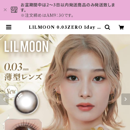
お盆期間中は2～3日以内発送商品のみ発送致しま
す。
※注文締めはAM9：30です。
LILMOON 0.03ZERO 1day リ
ルムーンゼロシリーズワンデー ゼロ
ヘーゼル(1箱10枚入り) | カラコン
MAHALO