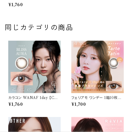
リルムーンゼロシリーズワンデ
¥1,760
ー ゼロヘーゼル(1箱10枚入り)
同じカテゴリの商品
カラコン WANAF 1day 【COL
フェリアモ ワンデー 1箱10枚入
OR：ブリスオーラ】1箱 10枚入
り【COLOR：タルトタタン】 白石
¥1,760
¥1,700
ワナフ ワンデー キムミンジュ K
麻衣（まいやん） イメージモデ
im Minju BC：8.7mm カラコ
ル 細フチレンズ feliamo 1da
ン カラー コンタクト コンタクト
y カラコン カラー コンタクト コ
レンズ
ンタクトレンズ