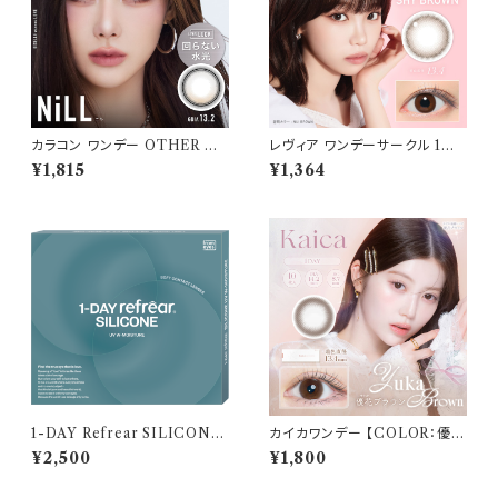
カラコン ワンデー OTHER ア
レヴィア ワンデーサークル 1箱1
ザー 【COLOR：NiLL - ニル
0枚入 【COLOR：シャイブラウ
¥1,815
¥1,364
(ブラウン)】NEWデビュー 1day
ン】14.1mm ReVIA 1day CIR
単品 10枚入り 回らない水光カ
CLE 【KIM CHAEWON】U
ラコン カラーコンタクト 度付き
Vカット カラー コンタクト
度あり 度なし 水光レンズ 固定
軸 aespa
1-DAY Refrear SILICONE
カイカワンデー 【COLOR：優花
UV W-Moisture （ワンデーリ
ブラウン】 1箱10枚 14.2mm 度
¥2,500
¥1,800
フレア シリコーン ユーブイ ダブ
なし 度あり 中野恵那 カラコン
ル モイスチャー） 1箱30枚 14.2
kaica 1day カラコン カラー コ