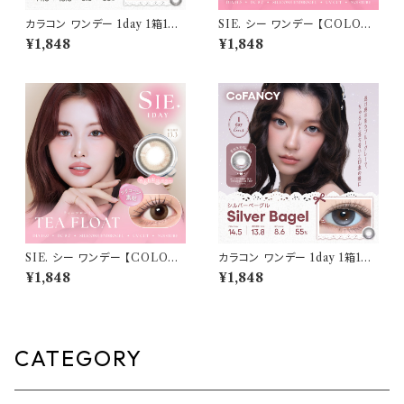
カラコン ワンデー 1day 1箱10
SIE. シー ワンデー 【COLOR：
枚入り コファンシー【COLOR：
マイベイビー】 1箱10枚入 シリ
¥1,848
¥1,848
ルナクリーム】 度あり 度なし 1
コーン 回らない水光レンズ MO
4.5mm CoFANCY 1day 回ら
MO TWICE送料無料 SIE. 1d
ない水光カラコン 水光カラコン
ay 度あり 度なし 水光カラコン
奥目 盛れる水光 自然 透明感 1
カラーコンタクト ナチュラル ブ
日使い捨て 紫外線 UVカット 高
ラック ブラウン 裸眼風 フチ ベ
含水
ージュ グレー 1日使い捨て
SIE. シー ワンデー 【COLOR：
カラコン ワンデー 1day 1箱10
ティーフロート 】 1箱10枚入 シ
枚入り コファンシー【COLOR：
¥1,848
¥1,848
リコーン 回らない水光レンズ M
シルバーベーグル】 度あり 度な
OMO TWICE送料無料 SIE.
し 14.5mm CoFANCY 1day
1day 度あり 度なし 水光カラコ
回らない水光カラコン 水光カラ
ン カラーコンタクト ナチュラル
コン 奥目 盛れる水光 自然 透
ブラック ブラウン 裸眼風 フチ
明感 1日使い捨て 紫外線 UVカ
CATEGORY
ベージュ グレー 1日使い捨て
ット 高含水