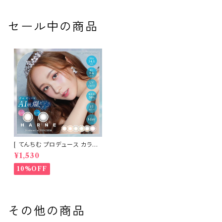
mm 度あり クリア
ンタクト コンタクトレンズ
セール中の商品
[ てんちむ プロデュース カラコ
ン ] HARNE (ハルネ) ワンデー
¥1,530
1day 10枚入り （当日発送） 1da
y
10%OFF
その他の商品