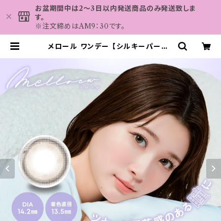
お盆期間中は2～3日以内発送商品のみ発送致しま
す。
※注文締めはAM9：30です。
メロール ワンデー 【シルキーパール】
1箱10枚 14.2m 度なし 度あり める
る カラコン melloew 1day | カラ
コン MAHALO