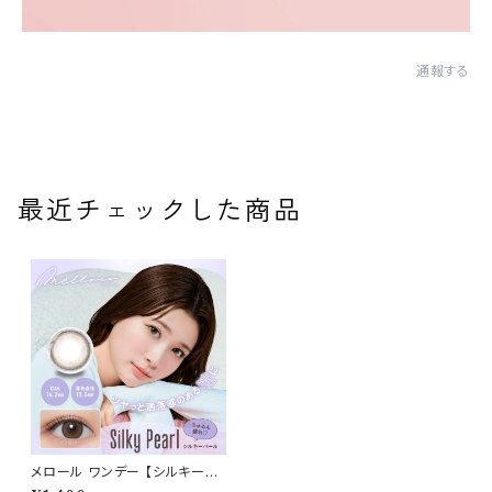
通報する
最近チェックした商品
メロール ワンデー 【シルキーパ
ール】 1箱10枚 14.2m 度なし