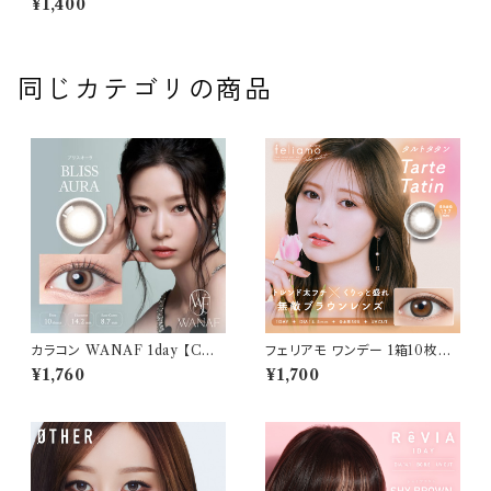
¥1,400
度あり めるる カラコン melloe
w 1day
同じカテゴリの商品
カラコン WANAF 1day 【COL
フェリアモ ワンデー 1箱10枚入
OR：ブリスオーラ】1箱 10枚入
り【COLOR：タルトタタン】 白石
¥1,760
¥1,700
ワナフ ワンデー キムミンジュ K
麻衣（まいやん） イメージモデ
im Minju BC：8.7mm カラコ
ル 細フチレンズ feliamo 1da
ン カラー コンタクト コンタクト
y カラコン カラー コンタクト コ
レンズ
ンタクトレンズ