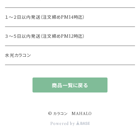
13.4mm
キャンディーマジック
１～２日以内発送（注文締めPM14時迄）
13.5mm
レヴィア
３～５日以内発送（注文締めPM12時迄）
13.6mm
チュチュ
水光カラコン
13.7mm
カラーズ
商品一覧に戻る
13.8mm
フルーリー
14.0mm
ジェニッシュ
© カラコン MAHALO
Powered by
14.4ｍｍ
アプデ