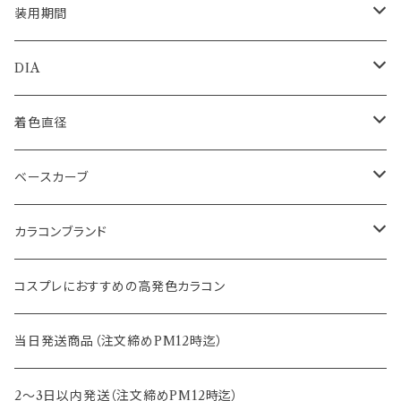
装用期間
1day
DIA
1month
14.0mm
着色直径
2ｗeek
14.1mm
12.5mm
ベースカーブ
14.2mm
12.8mm
8.6mm
カラコンブランド
14.5mm
13.0mm
8.7mm
エバーカラー
コスプレにおすすめの高発色カラコン
15.0mm
13.2mm
8.8mm
エヌズコレクション
当日発送商品（注文締めPM12時迄）
14.4mm
13.3mm
8.5mm
トパーズ
2～3日以内発送（注文締めPM12時迄）