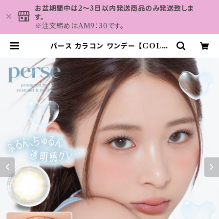
お盆期間中は2～3日以内発送商品のみ発送致しま
す。
※注文締めはAM9：30です。
パース カラコン ワンデー 【COLO
R：エアーグレー】1箱10枚 14.2mm
よしミチ 度なし 度あり コンタクトレ
ンズ perse 1day UVカット ハーフ
ナチュラル 透明感 ちゅるん 大人 ナ
チュラル 高含水 送料無料 1日使い捨
て ブラウン グレー ベージュ グリーン
| カラコン MAHALO