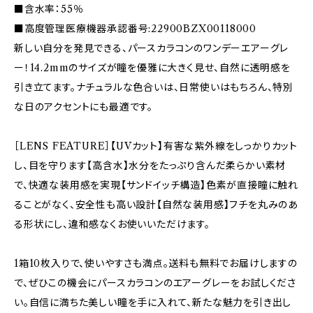
■含水率：55％
■高度管理医療機器承認番号:22900BZX00118000
新しい自分を発見できる、パースカラコンのワンデーエアーグレ
ー！14.2mmのサイズが瞳を優雅に大きく見せ、自然に透明感を
引き立てます。ナチュラルな色合いは、日常使いはもちろん、特別
な日のアクセントにも最適です。
［LENS FEATURE］【UVカット】有害な紫外線をしっかりカット
し、目を守ります【高含水】水分をたっぷり含んだ柔らかい素材
で、快適な装用感を実現【サンドイッチ構造】色素が直接瞳に触れ
ることがなく、安全性も高い設計【自然な装用感】フチを丸みのあ
る形状にし、違和感なくお使いいただけます。
1箱10枚入りで、使いやすさも満点。送料も無料でお届けしますの
で、ぜひこの機会にパースカラコンのエアーグレーをお試しくださ
い。自信に満ちた美しい瞳を手に入れて、新たな魅力を引き出し