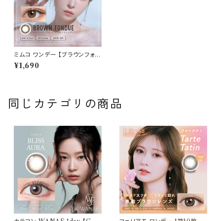
ミムコ ワンデー 【ブラウンフォン
デュ】 1箱10枚 14.2mm 度なし
¥1,690
度あり かわにしみき カラコン
mimuco 1day
同じカテゴリの商品