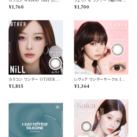
カラコン WANAF 1day 【COL
フェリアモ ワンデー 1箱10枚入
OR：ブリスオーラ】1箱 10枚入
り【COLOR：タルトタタン】 白石
¥1,760
¥1,700
ワナフ ワンデー キムミンジュ K
麻衣（まいやん） イメージモデ
im Minju BC：8.7mm カラコ
ル 細フチレンズ feliamo 1da
ン カラー コンタクト コンタクト
y カラコン カラー コンタクト コ
レンズ
ンタクトレンズ
カラコン ワンデー OTHER ア
レヴィア ワンデーサークル 1箱1
ザー 【COLOR：NiLL - ニル
0枚入 【COLOR：シャイブラウ
¥1,815
¥1,364
(ブラウン)】NEWデビュー 1day
ン】14.1mm ReVIA 1day CIR
単品 10枚入り 回らない水光カ
CLE 【KIM CHAEWON】U
ラコン カラーコンタクト 度付き
Vカット カラー コンタクト
度あり 度なし 水光レンズ 固定
軸 aespa