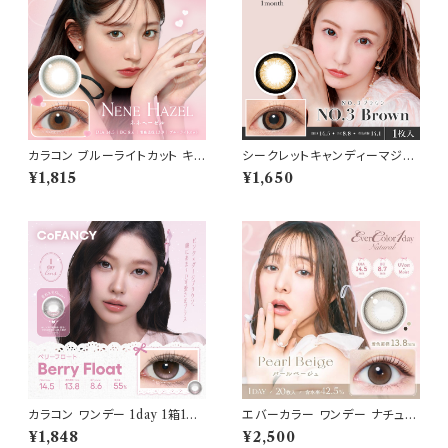
カラコン ブルーライトカット キャ
シークレットキャンディーマジッ
ンディーマジック ワンデー 【CO
ク マンスリー カラコン 1ヶ月
¥1,815
¥1,650
LOR：ネネヘーゼル】1箱10枚
【COLOR：NO.3ブラウン】 sec
度なし度あり キャンマジ candy
ret candy magic 1month 度
magic 1day BLB ワンデーカラ
なし度あり 1箱1枚入【2枚セッ
コン コンタクトレンズ
ト】 送料無料 ワンマンス コンタ
クト キャンマジ 板野友美ナチュ
ラル ブラック ブラウン 着色 直
径 3番 フチあり きゃんまじ キャ
ンディーマジック パール
カラコン ワンデー 1day 1箱10
エバーカラー ワンデー ナチュラ
枚入り コファンシー【COLOR：
ル【パールベージュ】1箱20枚 1
¥1,848
¥2,500
ベリーフロート】 度あり 度なし
4.5mm 度なし 度あり カラーコ