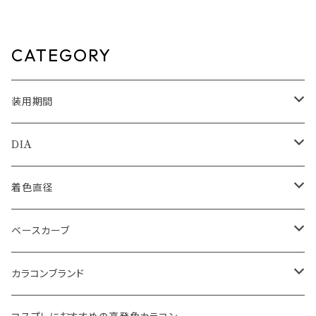
14.5mm CoFANCY 1day 回
ンタクト Ever Color 1day Na
らない水光カラコン 水光カラコ
tural
ン 奥目 盛れる水光 自然 透明
感 1日使い捨て 紫外線 UVカッ
CATEGORY
ト 高含水
装用期間
1day
DIA
1month
14.0mm
着色直径
2ｗeek
14.1mm
12.5mm
ベースカーブ
14.2mm
12.8mm
8.6mm
カラコンブランド