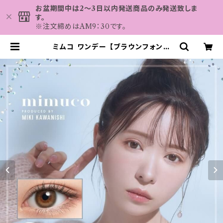
お盆期間中は2～3日以内発送商品のみ発送致しま
す。
※注文締めはAM9：30です。
ミムコ ワンデー 【ブラウンフォンデ
ュ】 1箱10枚 14.2mm 度なし 度あり
かわにしみき カラコン mimuco 1d
ay | カラコン MAHALO