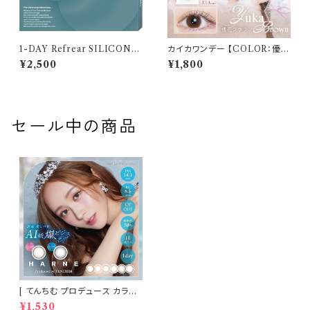
1-DAY Refrear SILICONE
カイカワンデー 【COLOR：優花
UV W-Moisture （ワンデーリ
ブラウン】 1箱10枚 14.2mm 度
¥2,500
¥1,800
フレア シリコーン ユーブイ ダブ
なし 度あり 中野恵那 カラコン
ル モイスチャー） 1箱30枚 14.2
kaica 1day カラコン カラー コ
mm 度あり クリア
ンタクト コンタクトレンズ
セール中の商品
[ てんちむ プロデュース カラコ
ン ] HARNE (ハルネ) ワンデー
¥1,530