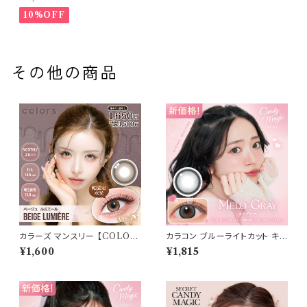
1day 10枚入り （当日発送） 1da
y
10%OFF
その他の商品
カラーズ マンスリー 【COLOR：
カラコン ブルーライトカット キャ
ベージュルミエールnew】 【1箱
ンディーマジック ワンデー 【CO
¥1,600
¥1,815
2枚入】【 一条響 イメージモデル
LOR：メログレー】1箱10枚 度な
】 韓国系レンズ colors 1mont
し度あり キャンマジ candyma
hカラコン カラー コンタクト コ
gic 1day BLB ワンデーカラコ
ンタクトレンズ
ン コンタクトレンズ