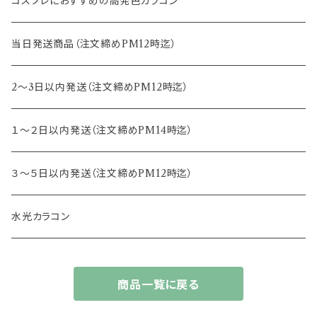
14.5mm
13.0mm
8.7mm
エバーカラー
コスプレにおすすめの高発色カラコン
15.0mm
13.2mm
8.8mm
エヌズコレクション
当日発送商品（注文締めPM12時迄）
14.4mm
13.3mm
8.5mm
トパーズ
2～3日以内発送（注文締めPM12時迄）
13.4mm
キャンディーマジック
１～２日以内発送（注文締めPM14時迄）
13.5mm
レヴィア
３～５日以内発送（注文締めPM12時迄）
13.6mm
チュチュ
水光カラコン
13.7mm
カラーズ
商品一覧に戻る
13.8mm
フルーリー