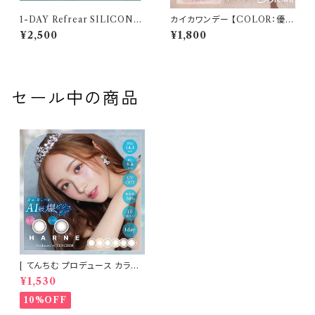
1-DAY Refrear SILICONE
カイカワンデー 【COLOR：優花
UV W-Moisture （ワンデーリ
ブラウン】 1箱10枚 14.2mm 度
¥2,500
¥1,800
フレア シリコーン ユーブイ ダブ
なし 度あり 中野恵那 カラコン
ル モイスチャー） 1箱30枚 14.2
kaica 1day カラコン カラー コ
mm 度あり クリア
ンタクト コンタクトレンズ
セール中の商品
[ てんちむ プロデュース カラコ
ン ] HARNE (ハルネ) ワンデー
¥1,530
1day 10枚入り （当日発送） 1da
y
10%OFF