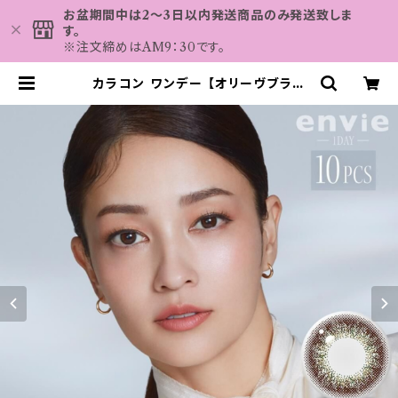
お盆期間中は2～3日以内発送商品のみ発送致しま
す。
※注文締めはAM9：30です。
カラコン ワンデー 【オリーヴブラウ
ン】アンヴィ ワンデー 1箱10枚 14.0
mm 黒木メイサ 度なし 度あり コン
タクトレンズ envie 1day | カラコ
ン MAHALO