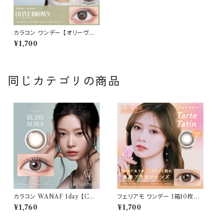
カラコン ワンデー 【オリーヴブ
ラウン】アンヴィ ワンデー 1箱10
¥1,700
枚 14.0mm 黒木メイサ 度なし
度あり コンタクトレンズ envie
1day
同じカテゴリの商品
カラコン WANAF 1day 【COL
フェリアモ ワンデー 1箱10枚入
OR：ブリスオーラ】1箱 10枚入
り【COLOR：タルトタタン】 白石
¥1,760
¥1,700
ワナフ ワンデー キムミンジュ K
麻衣（まいやん） イメージモデ