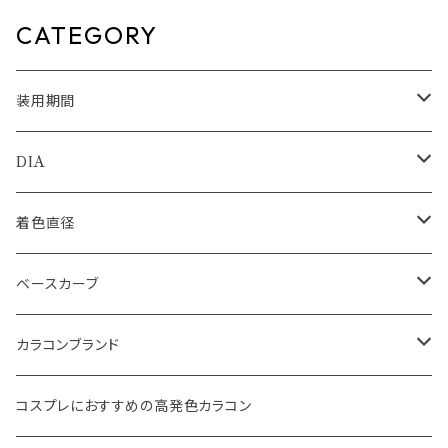
CATEGORY
装用期間
1day
DIA
1month
14.0mm
着色直径
2ｗeek
14.1mm
12.5mm
ベースカーブ
14.2mm
12.8mm
8.6mm
カラコンブランド
14.5mm
13.0mm
8.7mm
エバーカラー
コスプレにおすすめの高発色カラコン