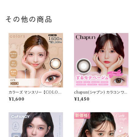
その他の商品
カラーズ マンスリー 【COLOR：
chapun(シャプン) カラコンワン
ヒビキ】 【1箱2枚入】【 一条響 イ
デー【COLOR：ずるモテベージ
¥1,600
¥1,450
メージモデル 】 韓国系レンズ c
ュ】1箱10枚 デイリー 使い捨て
olors 1monthカラコン カラー
カラコン 度あり 度なし 回らな
コンタクト コンタクトレンズ
い 水光カラコン 細フチ 1day 1
日 高含水 カラコン カラー コン
タクト コンタクトレンズ