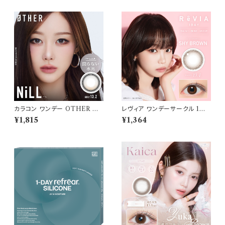
im Minju BC：8.7mm カラコ
ル 細フチレンズ feliamo 1da
ン カラー コンタクト コンタクト
y カラコン カラー コンタクト コ
レンズ
ンタクトレンズ
カラコン ワンデー OTHER ア
レヴィア ワンデーサークル 1箱1
ザー 【COLOR：NiLL - ニル
0枚入 【COLOR：シャイブラウ
¥1,815
¥1,364
(ブラウン)】NEWデビュー 1day
ン】14.1mm ReVIA 1day CIR
単品 10枚入り 回らない水光カ
CLE 【KIM CHAEWON】U
ラコン カラーコンタクト 度付き
Vカット カラー コンタクト
度あり 度なし 水光レンズ 固定
軸 aespa