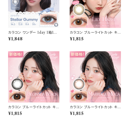
カラコン ワンデー 1day 1箱10
カラコン ブルーライトカット キャ
枚入り コファンシー【COLOR：
ンディーマジック ワンデー 【CO
¥1,848
¥1,815
ステラグミー】 度あり 度なし 1
LOR：リリーヘーゼル】1箱10枚
4.5mm CoFANCY 1day 回ら
度なし度あり キャンマジ candy
ない水光カラコン 水光カラコン
magic 1day BLB ワンデーカラ
奥目 盛れる水光 自然 透明感 1
コン コンタクトレンズ
日使い捨て 紫外線 UVカット 高
含水
カラコン ブルーライトカット キャ
カラコン ブルーライトカット キャ
ンディーマジック ワンデー 【CO
ンディーマジック ワンデー 【CO
¥1,815
¥1,815
LOR：ビギナーブラック】1箱10
LOR：マリアージュモカ】1箱10
枚 度なし度あり キャンマジ ca
枚 度なし度あり キャンマジ ca
ndymagic 1day BLB ワンデ
ndymagic 1day BLB ワンデ
ーカラコン コンタクトレンズ
ーカラコン コンタクトレンズ