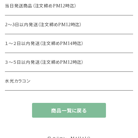
15.0mm
13.2mm
8.8mm
エヌズコレクション
当日発送商品（注文締めPM12時迄）
14.4mm
13.3mm
8.5mm
トパーズ
2～3日以内発送（注文締めPM12時迄）
13.4mm
キャンディーマジック
１～２日以内発送（注文締めPM14時迄）
13.5mm
レヴィア
３～５日以内発送（注文締めPM12時迄）
13.6mm
チュチュ
水光カラコン
13.7mm
カラーズ
商品一覧に戻る
13.8mm
フルーリー
14.0mm
ジェニッシュ