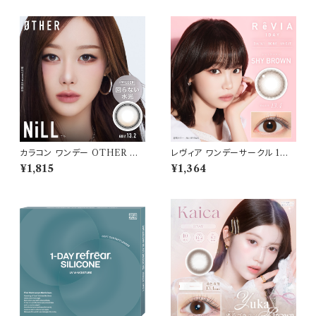
im Minju BC：8.7mm カラコ
ル 細フチレンズ feliamo 1da
ン カラー コンタクト コンタクト
y カラコン カラー コンタクト コ
レンズ
ンタクトレンズ
カラコン ワンデー OTHER ア
レヴィア ワンデーサークル 1箱1
ザー 【COLOR：NiLL - ニル
0枚入 【COLOR：シャイブラウ
¥1,815
¥1,364
(ブラウン)】NEWデビュー 1day
ン】14.1mm ReVIA 1day CIR
単品 10枚入り 回らない水光カ
CLE 【KIM CHAEWON】U
ラコン カラーコンタクト 度付き
Vカット カラー コンタクト
度あり 度なし 水光レンズ 固定
軸 aespa