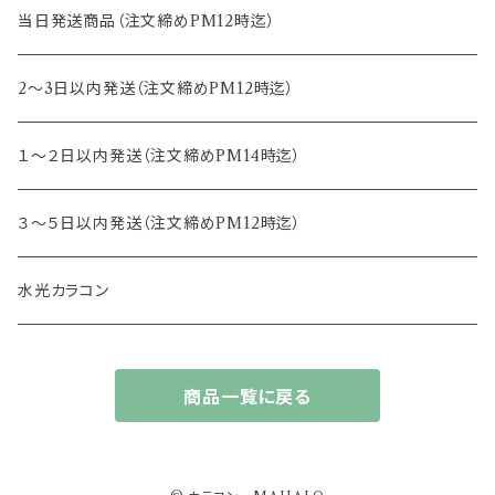
15.0mm
13.2mm
8.8mm
エヌズコレクション
当日発送商品（注文締めPM12時迄）
14.4mm
13.3mm
8.5mm
トパーズ
2～3日以内発送（注文締めPM12時迄）
13.4mm
キャンディーマジック
１～２日以内発送（注文締めPM14時迄）
13.5mm
レヴィア
３～５日以内発送（注文締めPM12時迄）
13.6mm
チュチュ
水光カラコン
13.7mm
カラーズ
商品一覧に戻る
13.8mm
フルーリー
14.0mm
ジェニッシュ