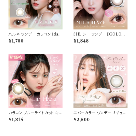
ハルネ ワンデー カラコン 1day
SIE. シー ワンデー 【COLOR：
【COLOR：カモミール】1箱10枚
ミルクヘイズ 】 1箱10枚入 シリ
¥1,700
¥1,848
14.1mm てんちむ 度なし 度あ
コーン 回らない水光レンズ MO
り UVカット カラーコンタクト H
MO TWICE送料無料 SIE. 1d
ARNE 1day 潤い成分配合 透
ay 度あり 度なし 水光カラコン
明感 高含水 大人 ナチュラル 色
カラーコンタクト ナチュラル ブ
っぽ 色素薄い系 盛れる ブルー
ラック ブラウン 裸眼風 フチ ベ
ヘーゼル ベージュ ブラウン 1日
ージュ グレー 1日使い捨て
使い捨て
カラコン ブルーライトカット キャ
エバーカラー ワンデー ナチュラ
ンディーマジック ワンデー 【CO
ル【パールベージュ】1箱20枚 1
¥1,815
¥2,500
LOR：リリーヘーゼル】1箱10枚
4.5mm 度なし 度あり カラーコ
度なし度あり キャンマジ candy
ンタクト Ever Color 1day Na
magic 1day BLB ワンデーカラ
tural
コン コンタクトレンズ