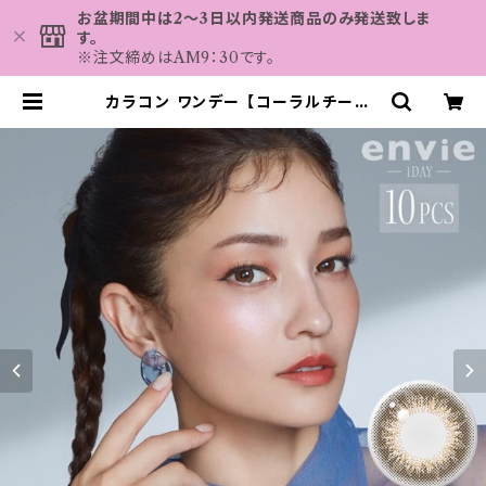
お盆期間中は2～3日以内発送商品のみ発送致しま
す。
※注文締めはAM9：30です。
カラコン ワンデー 【コーラルチーク】
アンヴィ ワンデー 1箱10枚 14.0mm
黒木メイサ 度なし 度あり コンタクト
レンズ envie 1day | カラコン M
AHALO