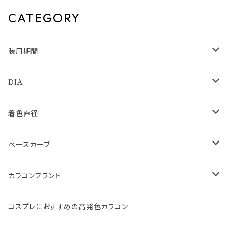
CATEGORY
装用期間
1day
DIA
1month
14.0mm
着色直径
2ｗeek
14.1mm
12.5mm
ベースカーブ
14.2mm
12.8mm
8.6mm
カラコンブランド
14.5mm
13.0mm
8.7mm
エバーカラー
コスプレにおすすめの高発色カラコン