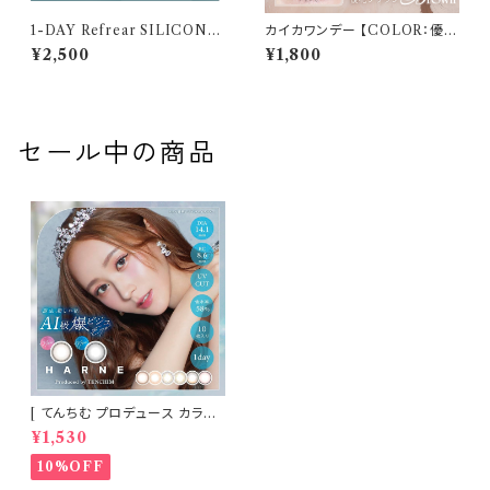
1-DAY Refrear SILICONE
カイカワンデー 【COLOR：優花
UV W-Moisture （ワンデーリ
ブラウン】 1箱10枚 14.2mm 度
¥2,500
¥1,800
フレア シリコーン ユーブイ ダブ
なし 度あり 中野恵那 カラコン
ル モイスチャー） 1箱30枚 14.2
kaica 1day カラコン カラー コ
mm 度あり クリア
ンタクト コンタクトレンズ
セール中の商品
[ てんちむ プロデュース カラコ
ン ] HARNE (ハルネ) ワンデー
¥1,530
1day 10枚入り （当日発送） 1da
y
10%OFF