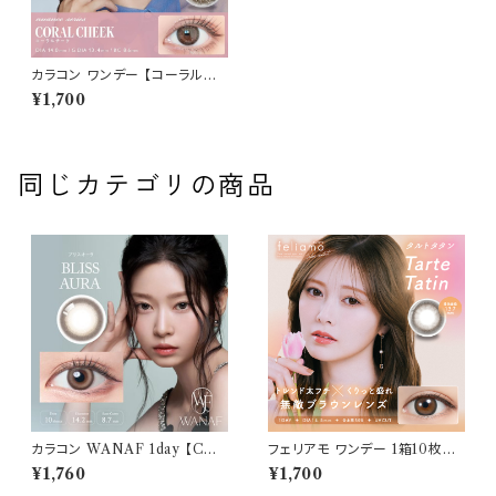
カラコン ワンデー 【コーラルチ
ーク】アンヴィ ワンデー 1箱10
¥1,700
枚 14.0mm 黒木メイサ 度なし
度あり コンタクトレンズ envie
1day
同じカテゴリの商品
カラコン WANAF 1day 【COL
フェリアモ ワンデー 1箱10枚入
OR：ブリスオーラ】1箱 10枚入
り【COLOR：タルトタタン】 白石
¥1,760
¥1,700
ワナフ ワンデー キムミンジュ K
麻衣（まいやん） イメージモデ