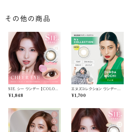
その他の商品
SIE. シー ワンデー 【COLOR：
エヌズコレクション ワンデー
チア―アイ 】 1箱10枚入 シリコ
【ずんだ餅】 1箱10枚 14.2mm
¥1,848
¥1,700
ーン 回らない水光レンズ MO
度なし 度あり 渡辺直美 カラコ
MO TWICE送料無料 SIE. 1d
ン N's Collection 1day
ay 度あり 度なし 水光カラコン
カラーコンタクト ナチュラル ブ
ラック ブラウン 裸眼風 フチ ベ
ージュ グレー 1日使い捨て