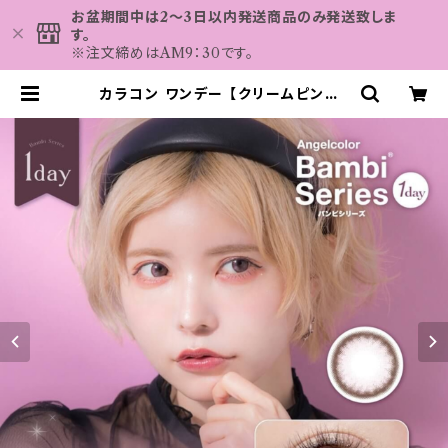
お盆期間中は2～3日以内発送商品のみ発送致しま
す。
※注文締めはAM9：30です。
カラコン ワンデー 【クリームピンク】
エンジェルカラー バンビ ワンデー 1
箱10枚 14.4mm 15.0mm 益若つば
さ 度なし 度あり コンタクトレンズ A
ngelColor Bambi Series 1day
| カラコン MAHALO