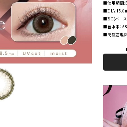
■使用期間:
■DIA:15.
■BC(ベース
■含水率：5
■高度管理医療