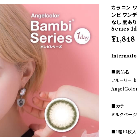
カラコン 
ンビ ワンデー
なし 度あり
Series 1
¥1,848
Internatio
■商品名
フルーリー b
AngelColor
■カラ－
ミルクベージ
■1箱10枚入