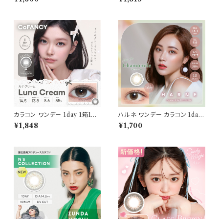
メージモデル 】 韓国系レンズ c
LOR：シェリーグレージュ】1箱1
olors 1monthカラコン カラー
0枚 度なし度あり キャンマジ c
コンタクト コンタクトレンズ
andymagic 1day BLB ワンデ
ーカラコン コンタクトレンズ
カラコン ワンデー 1day 1箱10
ハルネ ワンデー カラコン 1day
枚入り コファンシー【COLOR：
【COLOR：カモミール】1箱10枚
¥1,848
¥1,700
ルナクリーム】 度あり 度なし 1
14.1mm てんちむ 度なし 度あ
4.5mm CoFANCY 1day 回ら
り UVカット カラーコンタクト H
ない水光カラコン 水光カラコン
ARNE 1day 潤い成分配合 透
奥目 盛れる水光 自然 透明感 1
明感 高含水 大人 ナチュラル 色
日使い捨て 紫外線 UVカット 高
っぽ 色素薄い系 盛れる ブルー
含水
ヘーゼル ベージュ ブラウン 1日
使い捨て