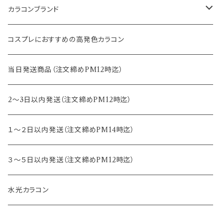
14.2mm
12.8mm
8.6mm
カラコンブランド
14.5mm
13.0mm
8.7mm
エバーカラー
コスプレにおすすめの高発色カラコン
15.0mm
13.2mm
8.8mm
エヌズコレクション
当日発送商品（注文締めPM12時迄）
14.4mm
13.3mm
8.5mm
トパーズ
2～3日以内発送（注文締めPM12時迄）
13.4mm
キャンディーマジック
１～２日以内発送（注文締めPM14時迄）
13.5mm
レヴィア
３～５日以内発送（注文締めPM12時迄）
13.6mm
チュチュ
水光カラコン
13.7mm
カラーズ