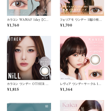
カラコン WANAF 1day 【COL
フェリアモ ワンデー 1箱10枚入
OR：ブリスオーラ】1箱 10枚入
り【COLOR：タルトタタン】 白石
¥1,760
¥1,700
ワナフ ワンデー キムミンジュ K
麻衣（まいやん） イメージモデ
im Minju BC：8.7mm カラコ
ル 細フチレンズ feliamo 1da
ン カラー コンタクト コンタクト
y カラコン カラー コンタクト コ
レンズ
ンタクトレンズ
カラコン ワンデー OTHER ア
レヴィア ワンデーサークル 1箱1
ザー 【COLOR：NiLL - ニル
0枚入 【COLOR：シャイブラウ
¥1,815
¥1,364
(ブラウン)】NEWデビュー 1day
ン】14.1mm ReVIA 1day CIR
単品 10枚入り 回らない水光カ
CLE 【KIM CHAEWON】U
ラコン カラーコンタクト 度付き
Vカット カラー コンタクト
度あり 度なし 水光レンズ 固定
軸 aespa