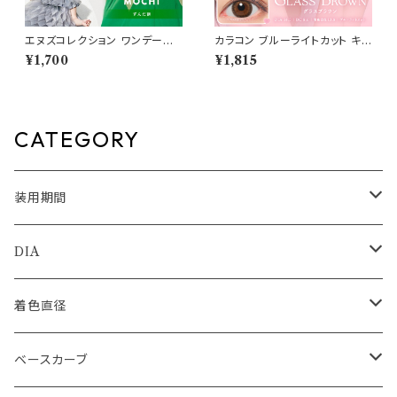
エヌズコレクション ワンデー
カラコン ブルーライトカット キャ
【ずんだ餅】 1箱10枚 14.2mm
ンディーマジック ワンデー 【CO
¥1,700
¥1,815
度なし 度あり 渡辺直美 カラコ
LOR：グラスブラウン】1箱10枚
ン N's Collection 1day
度なし度あり キャンマジ candy
magic 1day BLB ワンデーカラ
コン コンタクトレンズ
CATEGORY
装用期間
1day
DIA
1month
14.0mm
着色直径
2ｗeek
14.1mm
12.5mm
ベースカーブ