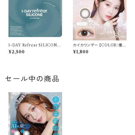
1-DAY Refrear SILICONE
カイカワンデー 【COLOR：優花
UV W-Moisture （ワンデーリ
ブラウン】 1箱10枚 14.2mm 度
¥2,500
¥1,800
フレア シリコーン ユーブイ ダブ
なし 度あり 中野恵那 カラコン
ル モイスチャー） 1箱30枚 14.2
kaica 1day カラコン カラー コ
mm 度あり クリア
ンタクト コンタクトレンズ
セール中の商品