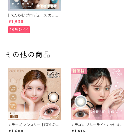
[ てんちむ プロデュース カラコ
ン ] HARNE (ハルネ) ワンデー
¥1,530
1day 10枚入り （当日発送） 1da
y
10%OFF
その他の商品
カラーズ マンスリー 【COLOR：
カラコン ブルーライトカット キャ
ヒビキ】 【1箱2枚入】【 一条響 イ
ンディーマジック ワンデー 【CO
¥1,600
¥1,815