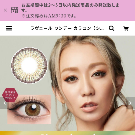
お盆期間中は2～3日以内発送商品のみ発送致しま
す。
※注文締めはAM9：30です。
ラヴェール ワンデー カラコン 【シア
ーヘーゼル】倖田來未 14.2mm 度あ
り 度なし 1箱10枚 カラーコンタクト
loveil 1day | カラコン MAHAL
O